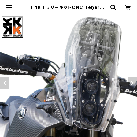
[ 4K ] ラリーキットCNC Tenere7
00 Hella M60ヘッドライト | BIVO
UAC所沢｜通販サイト