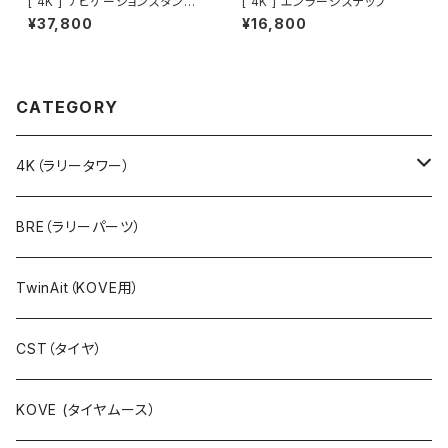
[ 4K ] ナビゲーションスタンド
[ 4K ] エンラージステップ
ホールド Tenere700
¥37,800
¥16,800
CATEGORY
4K（ラリータワー）
ラリーキット（ステムマウント）
BRE（ラリーパーツ）
アルミ製
ラリーキットPRO（フレームマウント）
TwinAit（KOVE用）
カーボン製
ラリーキットCNC（フレームマウント）
CST（タイヤ）
キットラリー（ステムマウント）
KOVE (タイヤムース）