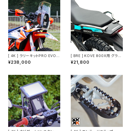
[ 4K ] ラリーキットPRO EVO 6
[ BRE ] KOVE 800X用 グラブ
90 [ KTM・Husq・GASGAS 6
バー
¥238,000
¥21,800
90系]