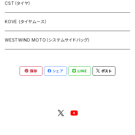
カーボン製
ラリーキットCNC（フレームマウント）
CST（タイヤ）
キットラリー（ステムマウント）
KOVE (タイヤムース）
パーツ等
WESTWIND MOTO（システムサイドバッグ）
保存
シェア
LINE
ポスト