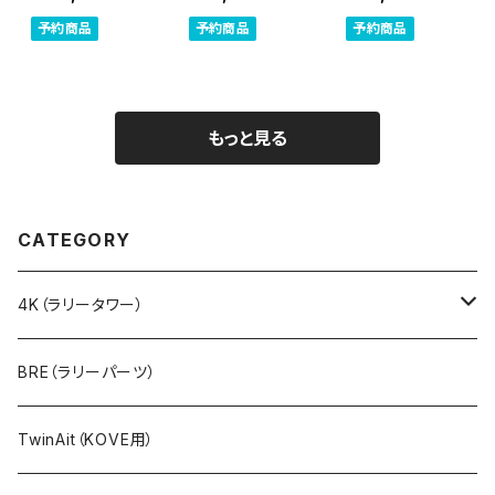
（要加工）
GASGAS EDマ
GASGAS EDマ
予約商品
予約商品
予約商品
シン 2024～ ]
シン ～2023 ]
もっと見る
CATEGORY
4K（ラリータワー）
ラリーキット（ステムマウント）
BRE（ラリーパーツ）
アルミ製
ラリーキットPRO（フレームマウント）
TwinAit（KOVE用）