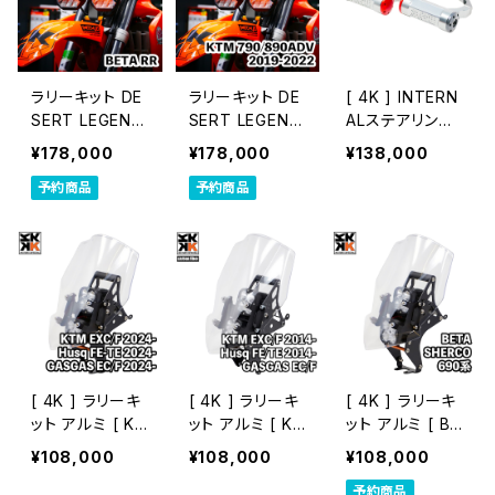
ラリーキット DE
ラリーキット DE
[ 4K ] INTERN
SERT LEGEND
SERT LEGEND
ALステアリング
｜BETA RR
｜KTM 790/8
ダンパー
¥178,000
¥178,000
¥138,000
90 ADVENTU
予約商品
予約商品
RE 2019-2022
[ 4K ] ラリーキ
[ 4K ] ラリーキ
[ 4K ] ラリーキ
ット アルミ [ KT
ット アルミ [ KT
ット アルミ [ BE
M・Husq・GAS
M・Husq・GAS
TA、SHERCO、
¥108,000
¥108,000
¥108,000
GAS EDマシン
GAS EDマシン
KTM～2013、K
予約商品
2024～]
2014～2023]
TM690系 ]