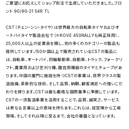
ご要望にお応えしてショップ別注で生産していただきました。フロ
ント 90/90-21 54R TL
CST（チェン・シン・タイヤ）は世界最大の自転車タイヤおよびオ
ートバイタイヤ製造会社で（※KOVE 450RALLYも純正採用）、
25,000人以上の従業員を擁し、他の多くのカテゴリーの製品も
提供しています。150か国以上で販売されているCSTの製品に
は、自転車、オートバイ、四輪駆動車、自動車、トラック、フォークリ
フト、農業用および芝刈り機、園芸用機器のタイヤとチューブがあ
ります。中国の厦門に施設を持つCSTの事業は、世界クラスの製
造設備、革新的な技術、そして品質、納期、顧客満足への強いこだ
わりを誇ります。CSTは最も厳格な国際基準に準拠しています。
CSTの一流製造事業を活用することで、品質、誠実さ、サービス
は単なる言葉以上の意味を持ちます。これらは、経営陣から工場
現場、そしてそれ以降に至るまで、会社の基盤となっています。