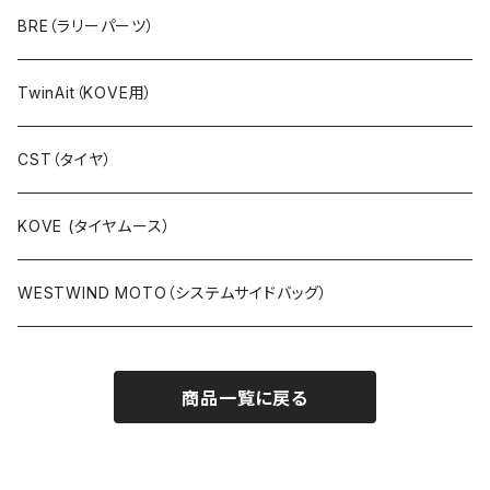
ラリーキット（ステムマウント）
BRE（ラリーパーツ）
アルミ製
ラリーキットPRO（フレームマウント）
TwinAit（KOVE用）
カーボン製
ラリーキットCNC（フレームマウント）
CST（タイヤ）
キットラリー（ステムマウント）
KOVE (タイヤムース）
パーツ等
WESTWIND MOTO（システムサイドバッグ）
商品一覧に戻る