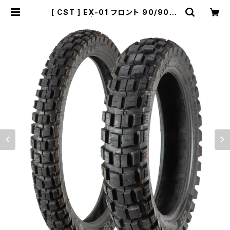
[ CST ] EX-01 フロント 90/90-2
1 54R TL | KOVE 450RALLY / 8
00X RALLY 純正タイヤ | BIVOUA
C所沢｜通販サイト