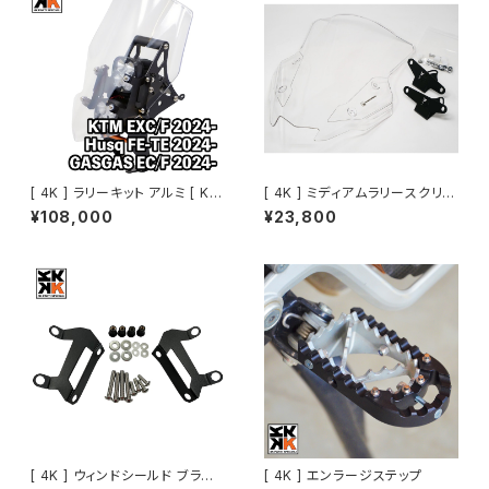
[ 4K ] ラリーキット アルミ [ KT
[ 4K ] ミディアムラリースクリー
M・Husq・GASGAS EDマシン
ン
¥108,000
¥23,800
2024～]
[ 4K ] ウィンドシールド ブラケッ
[ 4K ] エンラージステップ