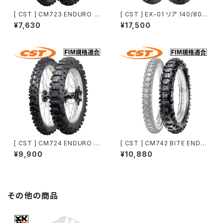
[ CST ] CM723 ENDURO 1
[ CST ] EX-01 リア 140/80-1
フロント 90/90-21 | FIM規格
8 70R TL| KOVE 450RALLY
¥7,630
¥17,500
適合エンデューロタイヤ
/ 800X RALLY 純正タイヤ
[ CST ] CM724 ENDURO 1
[ CST ] CM742 BITE ENDU
リヤ 140/80-18（250クラスも
RO リヤ 140/80-18｜FIM規
¥9,900
¥10,880
対応）| FIM規格適合エンデュー
格適合エンデューロタイヤ
ロタイヤ
その他の商品