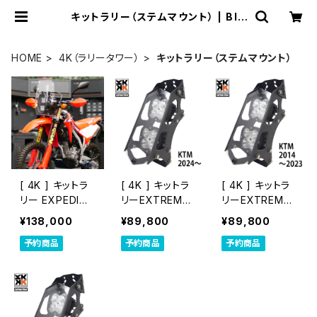
キットラリー（ステムマウント） | BIV
OUAC所沢｜通販サイト
HOME
4K（ラリータワー）
キットラリー（ステムマウント）
[ 4K ] キットラ
[ 4K ] キットラ
[ 4K ] キットラ
リー EXPEDITI
リーEXTREME
リーEXTREME
ON CRF250L
[ KTM・Husq・
[ KTM・Husq・
¥138,000
¥89,800
¥89,800
（要加工）
GASGAS EDマ
GASGAS EDマ
予約商品
予約商品
予約商品
シン 2024～ ]
シン ～2023 ]