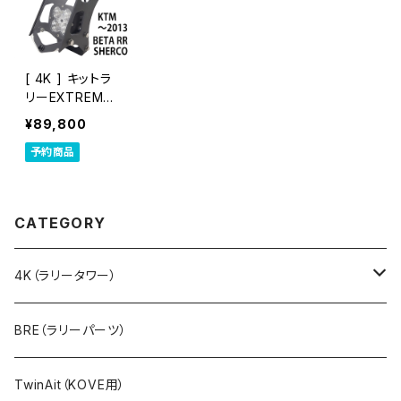
[ 4K ] キットラ
リーEXTREME
[ BETA、SHERC
¥89,800
O、KTM～2013
予約商品
]
CATEGORY
4K（ラリータワー）
ラリーキット（ステムマウント）
BRE（ラリーパーツ）
アルミ製
ラリーキットPRO（フレームマウント）
TwinAit（KOVE用）