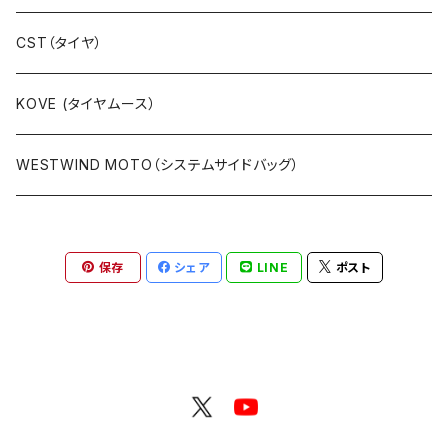
カーボン製
ラリーキットCNC（フレームマウント）
CST（タイヤ）
キットラリー（ステムマウント）
KOVE (タイヤムース）
パーツ等
WESTWIND MOTO（システムサイドバッグ）
保存
シェア
LINE
ポスト