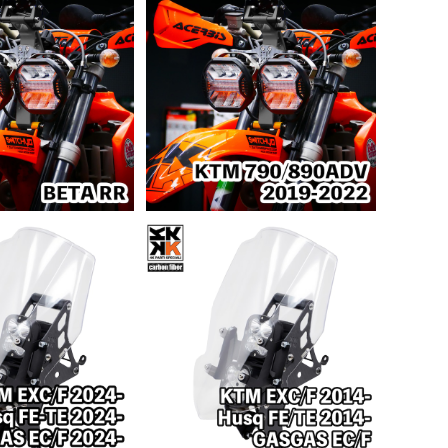
予約商品
予約商品
DESERT LEGE
ラリーキット DESERT LEGE
BETA RR
ND｜KTM 790/890 ADVE
78,000
¥178,000
NTURE 2019-2022
予約商品
リーキット カーボン [
[ 4K ] ラリーキット カーボン [
q・GASGAS ED
KTM・Husq・GASGAS ED
48,000
 2024～]
¥148,000
マシン 2014～2023]