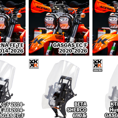
品
ラリーキット DESERT LEGE
ERT LEGE
ラリーキット 
ND｜GASGAS EC/F 2020
NA FE TE
ND｜
¥178,000
-2026
000
¥1
026
予約商品
ト アルミ [ K
[ 4K ] ラ
[ 4K ] ラリーキット アルミ [ B
SGAS EDマ
KTM・Hus
ETA、SHERCO、KTM～201
000
¥1
2023]
マシン
¥108,000
3、KTM690系 ]