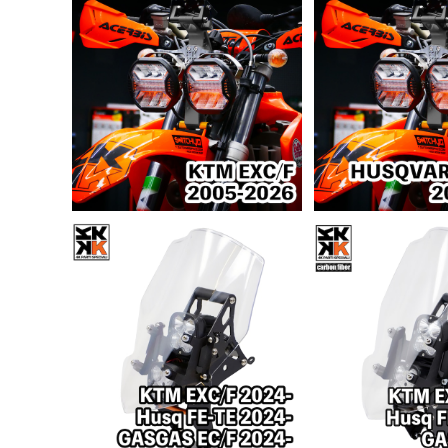
予約商
ラリーキット DESERT LEGE
ラリーキット DES
ND｜KTM EXC/F 2005-20
ND｜HUSQVAR
¥178,000
26
¥178,
2014-2
[ 4K ] ラリーキット アルミ [ K
[ 4K ] ラリーキッ
TM・Husq・GASGAS EDマ
TM・Husq・GA
¥108,000
¥108,
シン 2024～]
シン 2014～