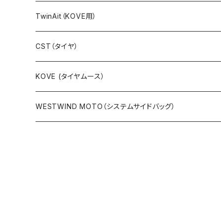
アルミ製
ラリーキットPRO（フレームマウント）
TwinAit（KOVE用）
カーボン製
ラリーキットCNC（フレームマウント）
CST（タイヤ）
キットラリー（ステムマウント）
KOVE (タイヤムース）
パーツ等
WESTWIND MOTO（システムサイドバッグ）