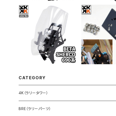
予約商品
[ 4K ] アジャ
[ 4K ] ラリーキット カーボン [
ションサ
BETA、SHERCO、KTM～20
¥10,8
¥148,000
13、KTM690系 ]
CATEGORY
4K（ラリータワー）
ラリーキット（ステムマウント）
BRE（ラリーパーツ）