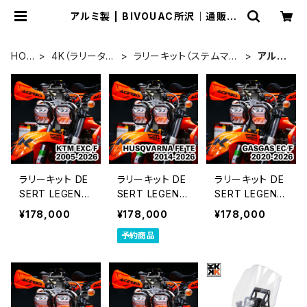
アルミ製 | BIVOUAC所沢｜通販サ
イト
HOM
4K（ラリータワ
ラリーキット（ステムマウ
アルミ
E
ー）
ント）
製
ラリーキット DE
ラリーキット DE
ラリーキット DE
SERT LEGEND
SERT LEGEND
SERT LEGEND
｜KTM EXC/F
｜HUSQVARN
｜GASGAS EC/
¥178,000
¥178,000
¥178,000
2005-2026
A FE TE 2014-
F 2020-2026
予約商品
2026