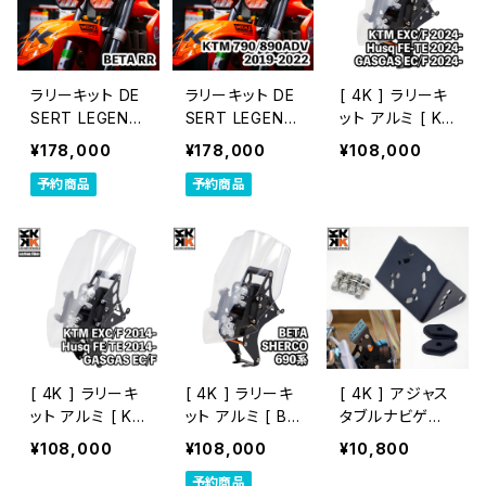
ラリーキット DE
ラリーキット DE
[ 4K ] ラリーキ
SERT LEGEND
SERT LEGEND
ット アルミ [ KT
｜BETA RR
｜KTM 790/8
M・Husq・GAS
¥178,000
¥178,000
¥108,000
90 ADVENTU
GAS EDマシン
予約商品
予約商品
RE 2019-2022
2024～]
[ 4K ] ラリーキ
[ 4K ] ラリーキ
[ 4K ] アジャス
ット アルミ [ KT
ット アルミ [ BE
タブルナビゲー
M・Husq・GAS
TA、SHERCO、
ションサポート
¥108,000
¥108,000
¥10,800
GAS EDマシン
KTM～2013、K
予約商品
2014～2023]
TM690系 ]