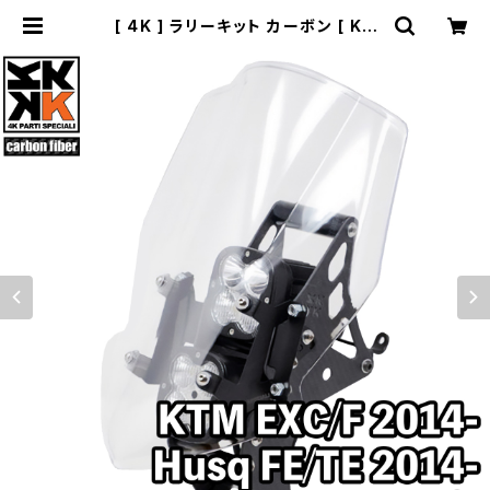
[ 4K ] ラリーキット カーボン [ KT
M・Husq・GASGAS EDマシン 201
4～2023] | BIVOUAC所沢｜通販
サイト