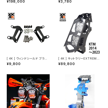
¥198,000
¥3,780
08-2011 ]
[ 4K ] ウィンドシールド ブラケッ
[ 4K ] キットラリーEXTREME [
トキット
KTM・Husq・GASGAS EDマシ
¥9,800
¥89,800
ン ～2023 ]