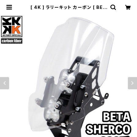
[ 4K ] ラリーキット カーボン [ BET
A、SHERCO、KTM～2013、KTM6
90系 ] | BIVOUAC所沢｜通販サイ
ト