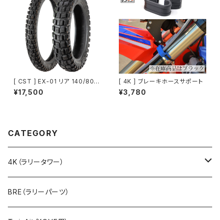
[ CST ] EX-01 リア 140/80-1
[ 4K ] ブレーキホースサポート
8 70R TL| KOVE 450RALLY
¥17,500
¥3,780
/ 800X RALLY 純正タイヤ
CATEGORY
4K（ラリータワー）
ラリーキット（ステムマウント）
BRE（ラリーパーツ）
アルミ製