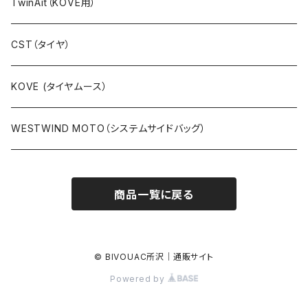
ラリーキットPRO（フレームマウント）
TwinAit（KOVE用）
カーボン製
ラリーキットCNC（フレームマウント）
CST（タイヤ）
キットラリー（ステムマウント）
KOVE (タイヤムース）
パーツ等
WESTWIND MOTO（システムサイドバッグ）
商品一覧に戻る
© BIVOUAC所沢｜通販サイト
Powered by