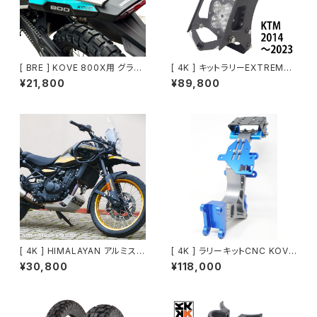
[ BRE ] KOVE 800X用 グラブ
[ 4K ] キットラリーEXTREME [
バー
KTM・Husq・GASGAS EDマシ
¥21,800
¥89,800
ン ～2023 ]
[ 4K ] HIMALAYAN アルミスキ
[ 4K ] ラリーキットCNC KOVE
ッドプレート
450RALLY
¥30,800
¥118,000